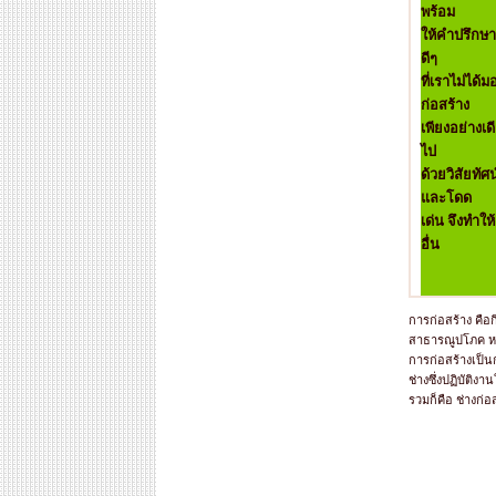
พร้อม
ให้คำปรึกษ
ดีๆ
ที่เราไม่ได้ม
ก่อสร้าง
เพียงอย่างเด
ไป
ด้วยวิสัยทัศน
และโดด
เด่น จึงทำให
อื่น
การก่อสร้าง คือ
สาธารณูปโภค หร
การก่อสร้างเป็น
ช่างซึ่งปฏิบัติง
รวมก็คือ ช่างก่อส